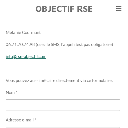
OBJECTIF RSE
Passer
au
contenu
principal
Mélanie Courmont
06.71.70.74.98 (osez le SMS, l'appel n'est pas obligatoire)
info@rse-objectif.com
Vous pouvez aussi m'écrire directement via ce formulaire:
Nom *
Adresse e-mail *